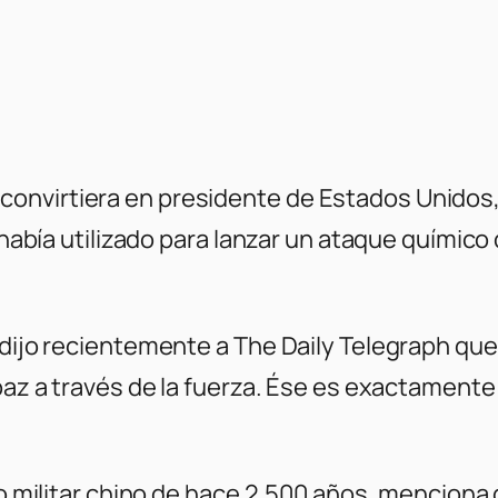
onvirtiera en presidente de Estados Unidos, 
se había utilizado para lanzar un ataque quími
 dijo recientemente a The Daily Telegraph que
 paz a través de la fuerza. Ése es exactamente
ado militar chino de hace 2.500 años, mencion