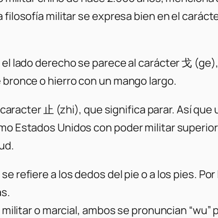
filosofía militar se expresa bien en el caráct
 el lado derecho se parece al carácter 戈 (ge)
e bronce o hierro con un mango largo.
l caracter 止 (zhi), que significa parar. Así que
mo Estados Unidos con poder militar superior t
tud.
e refiere a los dedos del pie o a los pies. Por
as.
lo militar o marcial, ambos se pronuncian “wu