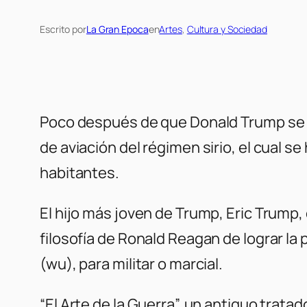
Escrito por
La Gran Epoca
en
Artes
, 
Cultura y Sociedad
Poco después de que Donald Trump se c
de aviación del régimen sirio, el cual 
habitantes.
El hijo más joven de Trump, Eric Trump,
filosofía de Ronald Reagan de lograr la
(wu), para militar o marcial.
“El Arte de la Guerra”, un antiguo trat