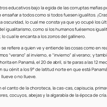
ros educativos bajo la egida de las corruptas mafias polí
e ensañar a todos como si todos fuesen igualitos. ¡Craso
a oscuridad, lo cual me consta ya que yo ocupé los últ
del igualitarismo, como si los humanos fuésemos igualit
lo cual le encanta a los zorros del gallinero.
se refiere a quien ve y entiende las cosas como en re
amos “verano” al invierno, e “invierno” al verano; y t
orita en Panamá, el 20 de abril, si te paras a las 12 med
en su cénit a los 9° de latitud norte en que está Panam
llueve o no llueve.
 el canto de la choroteca, la cas-cas, capisucia, primav
lores, cocuyos, abejas y la algarabía de la época de c