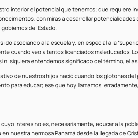
estro interior el potencial que tenemos; que requiere i
e conocimientos, con miras a desarrollar potencialidad
s gobiernos del Estado.
s ido asociando a la escuela y, en especial a la “super
mente cuando veo a tantos licenciados maleducados. Lo
i ni siquiera entendemos significado del término, el a
cativo de nuestros hijos nació cuando los glotones de
mento para educar; ese que hoy llamamos, erradamente
 cuyo interés no es, necesariamente, educar a la pobl
o en nuestra hermosa Panamá desde la llegada de Cris