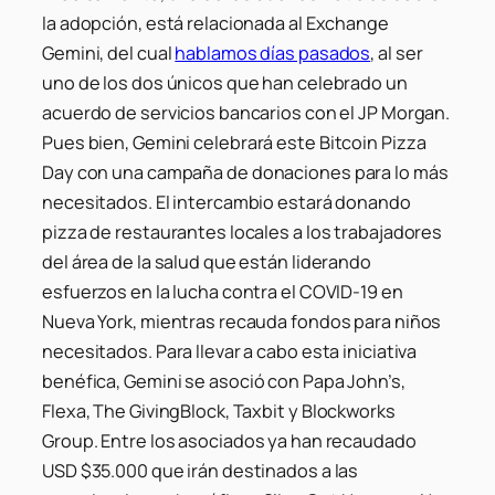
la adopción, está relacionada al Exchange
Gemini, del cual
hablamos días pasados
, al ser
uno de los dos únicos que han celebrado un
acuerdo de servicios bancarios con el JP Morgan.
Pues bien,
Gemini
celebrará este
Bitcoin Pizza
Day
con una campaña de donaciones para lo más
necesitados. El intercambio estará donando
pizza de restaurantes locales a los trabajadores
del área de la salud que están liderando
esfuerzos en la lucha contra el COVID-19 en
Nueva York, mientras recauda fondos para niños
necesitados. Para llevar a cabo esta iniciativa
benéfica,
Gemini
se asoció con
Papa John’s,
Flexa, The GivingBlock, Taxbit
y
Blockworks
Group
. Entre los asociados ya han recaudado
USD $35.000 que irán destinados a las