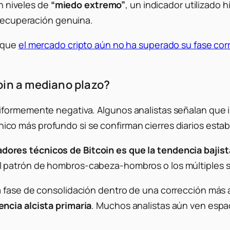
n niveles de
“miedo extremo”
, un indicador utilizado 
recuperación genuina.
e que
el mercado cripto aún no ha superado su fase corr
oin a mediano plazo?
iformemente negativa. Algunos analistas señalan que
co más profundo si se confirman cierres diarios establ
ores técnicos de Bitcoin es que la tendencia bajist
l patrón de hombros-cabeza-hombros o los múltiples s
a fase de consolidación dentro de una corrección más
ncia alcista primaria
. Muchos analistas aún ven espac