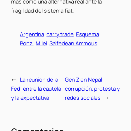
más como una alternativa real ante la
fragilidad del sistema fiat.
Argentina
carry trade
Esquema
Ponzi
Milei
Saifedean Ammous
←
La reunión de la
Gen Z en Nepal:
Fed: entre la cautela
corrupción, protesta y
y la expectativa
redes sociales
→