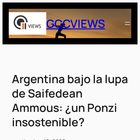
Saltar
al
GCCVIEWS
contenido
Argentina bajo la lupa
de Saifedean
Ammous: ¿un Ponzi
insostenible?