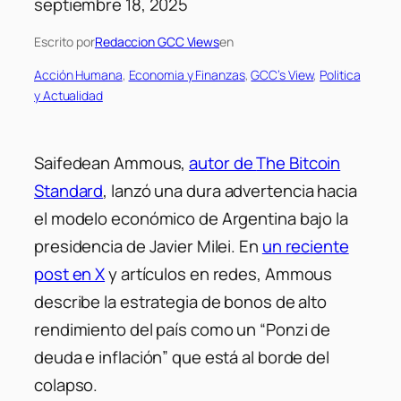
septiembre 18, 2025
Escrito por
Redaccion GCC Views
en
Acción Humana
, 
Economia y Finanzas
, 
GCC’s View
, 
Politica
y Actualidad
Saifedean Ammous,
autor de
The Bitcoin
Standard
, lanzó una dura advertencia hacia
el modelo económico de Argentina bajo la
presidencia de Javier Milei. En
un reciente
post en X
y artículos en redes, Ammous
describe la estrategia de bonos de alto
rendimiento del país como un “Ponzi de
deuda e inflación” que está al borde del
colapso.