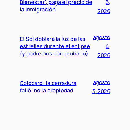
Bienestar”, paga el precio de
5,
la inmigración
2026
agosto
El Sol doblará la luz de las
estrellas durante el eclipse
4,
(y podremos comprobarlo)
2026
agosto
Coldcard: la cerradura
falló, no la propiedad
3, 2026