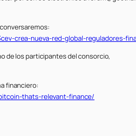
e conversaremos:
/r3cev-crea-nueva-red-global-reguladores-f
no de los participantes del consorcio,
a financiero:
bitcoin-thats-relevant-finance/