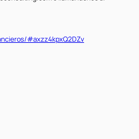
inancieros/#axzz4kpxQ2DZv