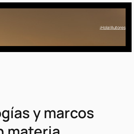
¡Hola!
Autores
gías y marcos
n materia