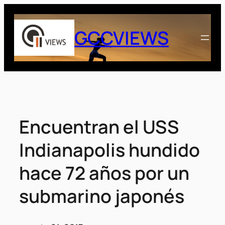
Saltar
al
GCCVIEWS
contenido
Encuentran el USS
Indianapolis hundido
hace 72 años por un
submarino japonés