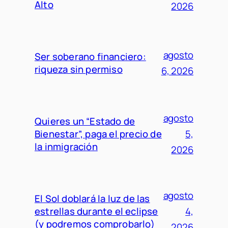
Alto
2026
agosto
Ser soberano financiero:
riqueza sin permiso
6, 2026
agosto
Quieres un “Estado de
Bienestar”, paga el precio de
5,
la inmigración
2026
agosto
El Sol doblará la luz de las
estrellas durante el eclipse
4,
(y podremos comprobarlo)
2026