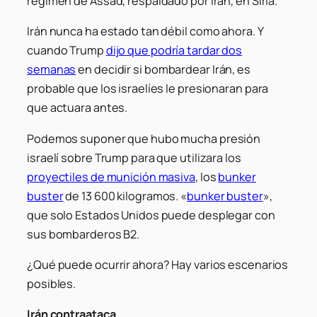
régimen de Assad, respaldado por Irán, en Siria.
Irán nunca ha estado tan débil como ahora. Y
cuando Trump
dijo que podría tardar dos
semanas
en decidir si bombardear Irán, es
probable que los israelíes le presionaran para
que actuara antes.
Podemos suponer que hubo mucha presión
israelí sobre Trump para que utilizara los
proyectiles de munición masiva
, los
bunker
buster
de 13 600 kilogramos. «
bunker buster
»,
que solo Estados Unidos puede desplegar con
sus bombarderos B2.
¿Qué puede ocurrir ahora? Hay varios escenarios
posibles.
Irán contraataca