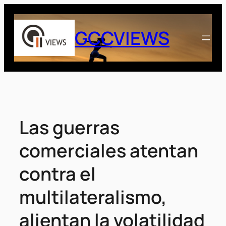
Saltar
al
GCCVIEWS
contenido
Las guerras
comerciales atentan
contra el
multilateralismo,
alientan la volatilidad