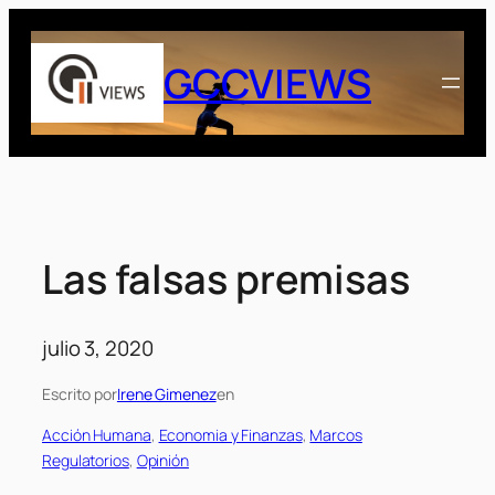
Saltar
al
GCCVIEWS
contenido
Las falsas premisas
julio 3, 2020
Escrito por
Irene Gimenez
en
Acción Humana
, 
Economia y Finanzas
, 
Marcos
Regulatorios
, 
Opinión