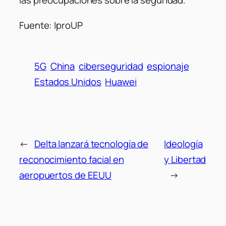
las preocupaciones sobre la seguridad.
Fuente: IproUP
5G
China
ciberseguridad
espionaje
Estados Unidos
Huawei
←
Delta lanzará tecnología de
Ideología
reconocimiento facial en
y Libertad
aeropuertos de EEUU
→