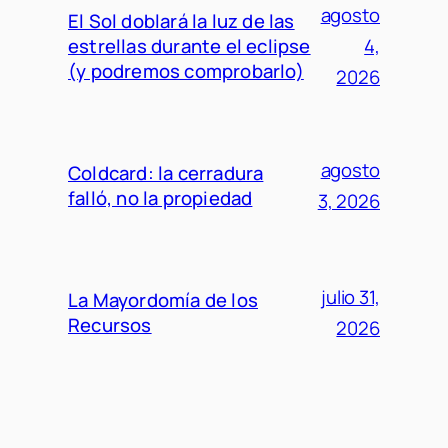
agosto
El Sol doblará la luz de las
estrellas durante el eclipse
4,
(y podremos comprobarlo)
2026
agosto
Coldcard: la cerradura
falló, no la propiedad
3, 2026
julio 31,
La Mayordomía de los
Recursos
2026