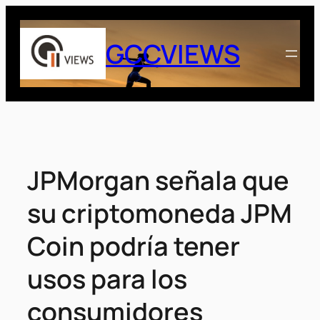
Saltar
al
GCCVIEWS
contenido
JPMorgan señala que
su criptomoneda JPM
Coin podría tener
usos para los
consumidores