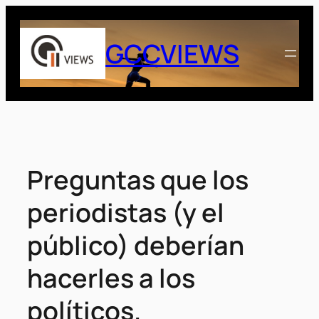
Saltar
al
GCCVIEWS
contenido
Preguntas que los
periodistas (y el
público) deberían
hacerles a los
políticos.