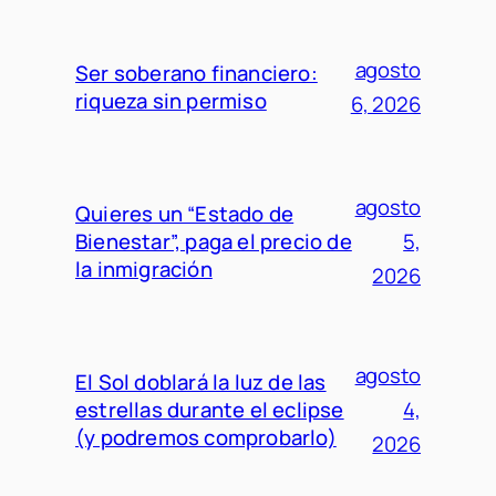
agosto
Ser soberano financiero:
riqueza sin permiso
6, 2026
agosto
Quieres un “Estado de
Bienestar”, paga el precio de
5,
la inmigración
2026
agosto
El Sol doblará la luz de las
estrellas durante el eclipse
4,
(y podremos comprobarlo)
2026