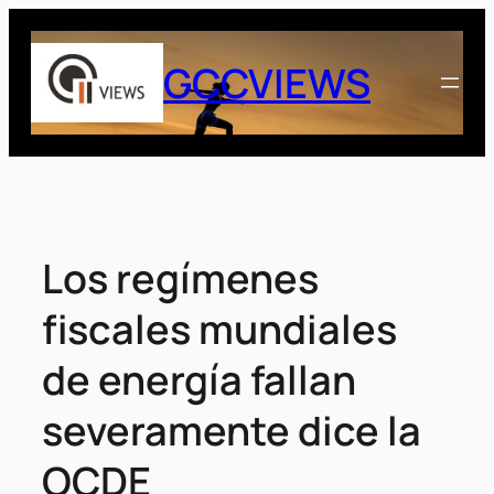
Saltar
al
GCCVIEWS
contenido
Los regímenes
fiscales mundiales
de energía fallan
severamente dice la
OCDE