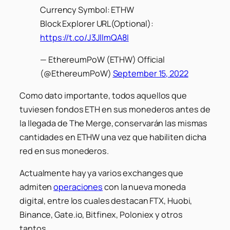
Currency Symbol: ETHW
Block Explorer URL(Optional):
https://t.co/J3JllmQA8I
— EthereumPoW (ETHW) Official
(@EthereumPoW)
September 15, 2022
Como dato importante, todos aquellos que
tuviesen fondos ETH en sus monederos antes de
la llegada de The Merge, conservarán las mismas
cantidades en ETHW una vez que habiliten dicha
red en sus monederos.
Actualmente hay ya varios exchanges que
admiten
operaciones
con la nueva moneda
digital, entre los cuales destacan FTX, Huobi,
Binance, Gate.io, Bitfinex, Poloniex y otros
tantos.