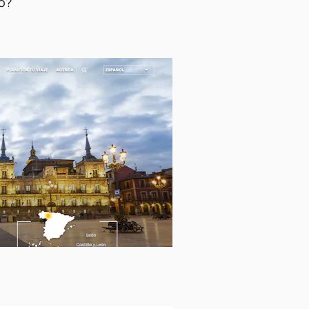
no?
.