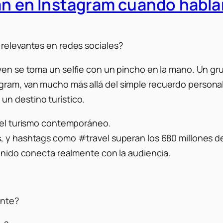
fan en Instagram cuando habl
 relevantes en redes sociales?
oven se toma un
selfie
con un pincho en la mano. Un gr
gram, van mucho más allá del simple recuerdo persona
un destino turístico.
 del turismo contemporáneo.
s, y
hashtags
como #travel superan los 680 millones d
tenido conecta realmente con la audiencia.
ente?