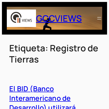
Saltar
al
GCCVIEWS
contenido
Etiqueta:
Registro de
Tierras
El BID (Banco
Interamericano de
Desarrollo) utilizará