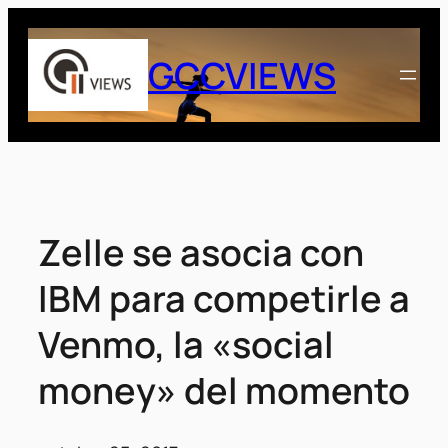
Saltar
al
GCCVIEWS
contenido
Zelle se asocia con
IBM para competirle a
Venmo, la «social
money» del momento