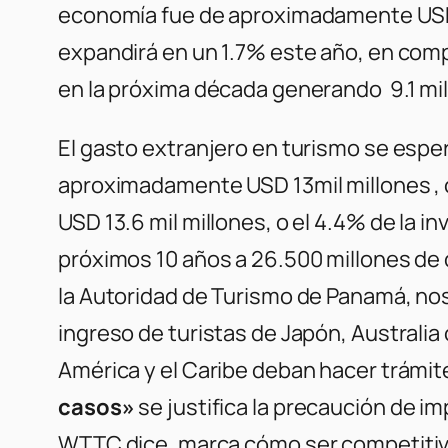
economía fue de aproximadamente USD 5
expandirá en un 1.7% este año, en com
en la próxima década generando 9.1 mi
El gasto extranjero en turismo se esp
aproximadamente USD 13mil millones , o 
USD 13.6 mil millones, o el 4.4% de la 
próximos 10 años a 26.500 millones de 
la Autoridad de Turismo de Panamá, nos
ingreso de turistas de Japón, Austral
América y el Caribe deban hacer trámites
casos»
se justifica la precaución de i
WTTC dice, marca cómo ser competitivo