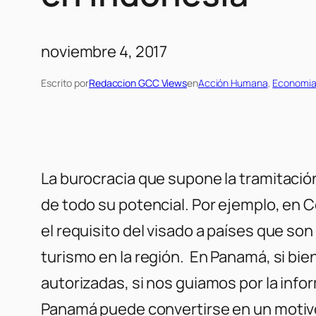
noviembre 4, 2017
Escrito por
Redaccion GCC Views
en
Acción Humana
, 
Economia 
La burocracia que supone la tramitació
de todo su potencial. Por ejemplo, en C
el requisito del visado a países que so
turismo en la región. En Panamá, si bie
autorizadas, si nos guiamos por la info
Panamá puede convertirse en un motivo 