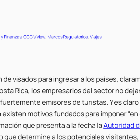
y Finanzas
, 
GCC’s View
, 
Marcos Regulatorios
, 
Viajes
n de visados para ingresar a los países, clar
osta Rica, los empresarios del sector no deja
n fuertemente emisores de turistas. Y es clar
n existen motivos fundados para imponer “en c
rmación que presenta a la fecha la
Autoridad 
que determine a los potenciales visitantes, o