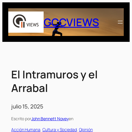
Saltar
al
GCCVIEWS
contenido
El Intramuros y el
Arrabal
julio 15, 2025
Escrito por
John Bennett Novey
en
Acción Humana
, 
Cultura y Sociedad
, 
Opinión