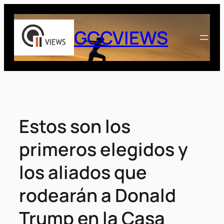
Saltar
al
GCCVIEWS
contenido
Estos son los
primeros elegidos y
los aliados que
rodearán a Donald
Trump en la Casa