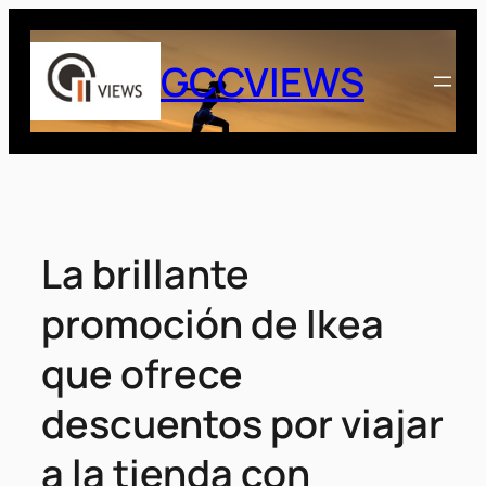
Saltar
al
GCCVIEWS
contenido
La brillante
promoción de Ikea
que ofrece
descuentos por viajar
a la tienda con