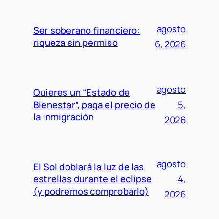
agosto
Ser soberano financiero:
riqueza sin permiso
6, 2026
agosto
Quieres un “Estado de
Bienestar”, paga el precio de
5,
la inmigración
2026
agosto
El Sol doblará la luz de las
estrellas durante el eclipse
4,
(y podremos comprobarlo)
2026