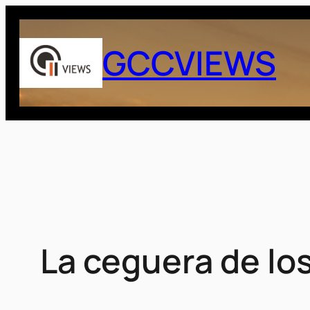
Saltar
al
GCCVIEWS
contenido
La ceguera de lo