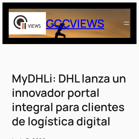
Saltar
al
GCCVIEWS
contenido
MyDHLi: DHL lanza un
innovador portal
integral para clientes
de logística digital