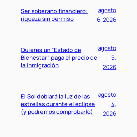
agosto
Ser soberano financiero:
riqueza sin permiso
6, 2026
agosto
Quieres un “Estado de
Bienestar”, paga el precio de
5,
la inmigración
2026
agosto
El Sol doblará la luz de las
estrellas durante el eclipse
4,
(y podremos comprobarlo)
2026