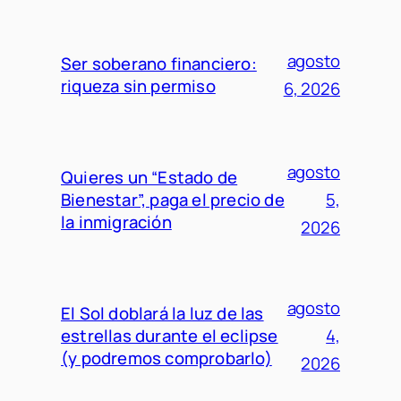
agosto
Ser soberano financiero:
riqueza sin permiso
6, 2026
agosto
Quieres un “Estado de
Bienestar”, paga el precio de
5,
la inmigración
2026
agosto
El Sol doblará la luz de las
estrellas durante el eclipse
4,
(y podremos comprobarlo)
2026