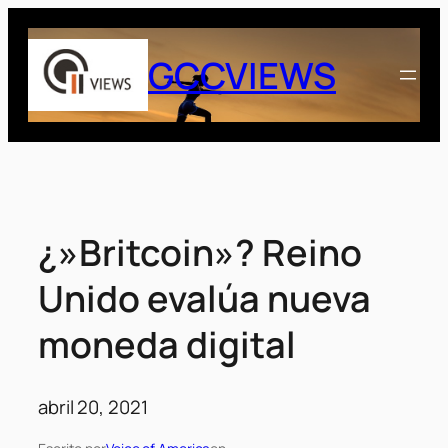
Saltar
al
GCCVIEWS
contenido
¿»Britcoin»? Reino
Unido evalúa nueva
moneda digital
abril 20, 2021