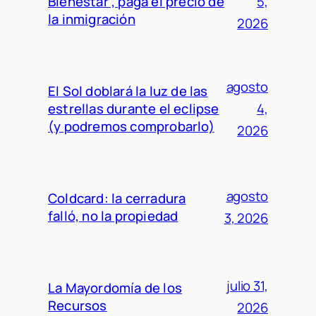
Bienestar”, paga el precio de
5,
la inmigración
2026
agosto
El Sol doblará la luz de las
estrellas durante el eclipse
4,
(y podremos comprobarlo)
2026
agosto
Coldcard: la cerradura
falló, no la propiedad
3, 2026
julio 31,
La Mayordomía de los
Recursos
2026