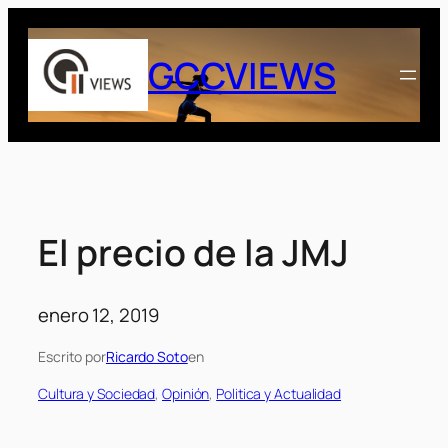
Saltar
al
GCCVIEWS
contenido
El precio de la JMJ
enero 12, 2019
Escrito por
Ricardo Soto
en
Cultura y Sociedad
, 
Opinión
, 
Politica y Actualidad