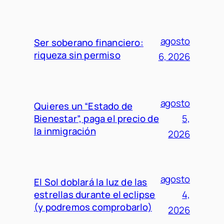
agosto
Ser soberano financiero:
riqueza sin permiso
6, 2026
agosto
Quieres un “Estado de
Bienestar”, paga el precio de
5,
la inmigración
2026
agosto
El Sol doblará la luz de las
estrellas durante el eclipse
4,
(y podremos comprobarlo)
2026