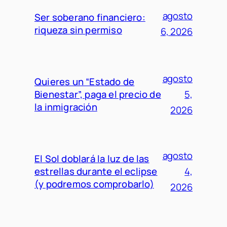
agosto
Ser soberano financiero:
riqueza sin permiso
6, 2026
agosto
Quieres un “Estado de
Bienestar”, paga el precio de
5,
la inmigración
2026
agosto
El Sol doblará la luz de las
estrellas durante el eclipse
4,
(y podremos comprobarlo)
2026