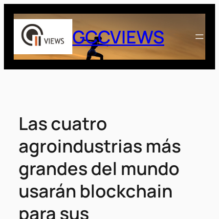
Saltar
al
GCCVIEWS
contenido
Las cuatro
agroindustrias más
grandes del mundo
usarán blockchain
para sus