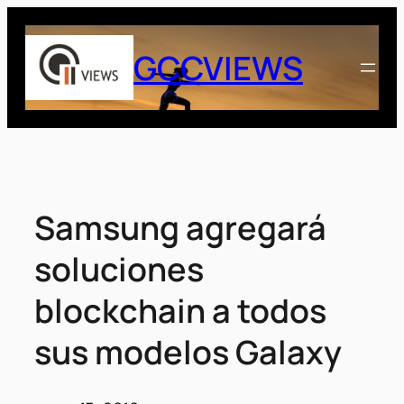
Saltar
al
GCCVIEWS
contenido
Samsung agregará
soluciones
blockchain a todos
sus modelos Galaxy