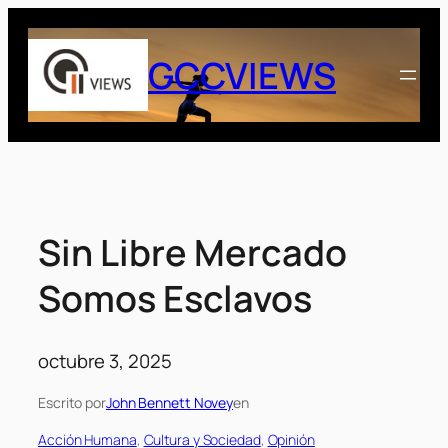
Saltar
al
GCCVIEWS
contenido
Sin Libre Mercado
Somos Esclavos
octubre 3, 2025
Escrito por
John Bennett Novey
en
Acción Humana
, 
Cultura y Sociedad
, 
Opinión