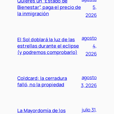
Quieres un “Estado de
Bienestar”, paga el precio de
5,
la inmigración
2026
agosto
El Sol doblará la luz de las
estrellas durante el eclipse
4,
(y podremos comprobarlo)
2026
agosto
Coldcard: la cerradura
falló, no la propiedad
3, 2026
julio 31,
La Mayordomía de los