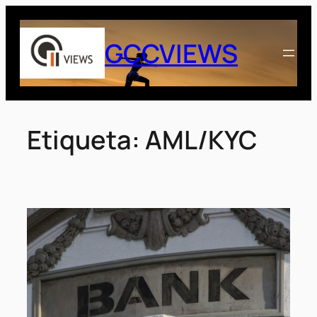
Saltar
al
GCCVIEWS
contenido
Etiqueta:
AML/KYC