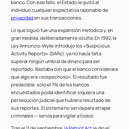
banco. Con ese fallo, el Estado le quitó al
individuo cualquier expectativa razonable de
privacidad
en sus transacciones.
Lo que siguió fue una expansión metódica y, en
gran medida, deliberadamente oculta. En 1992, la
Ley Annunzio-Wylie introdujo los «Suspicious
Activity Reports» (SARs): ya no hacía falta
superar ningún umbral de dinero para ser
reportado. Bastaba con que el banco considerara
que algo era «sospechoso». El resultado fue
predecible: solo el 7% de los bancos
encuestados podía identificar siquiera una
persecución judicial que hubiera resultado de
sus reportes. El sistema no servía para atrapar
criminales — servía para vigilar a todos.
Tras el 11 de septiembre,
la Patriot Act
le dio el