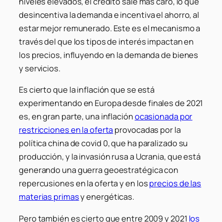
niveles elevados, el crédito sale más caro, lo que
desincentiva la demanda e incentiva el ahorro, al
estar mejor remunerado. Este es el mecanismo a
través del que los tipos de interés impactan en
los precios, influyendo en la demanda de bienes
y servicios.
Es cierto que la inflación que se está
experimentando en Europa desde finales de 2021
es, en gran parte, una inflación
ocasionada por
restricciones en la oferta
provocadas por la
política china de
covid 0
, que ha paralizado su
producción, y la invasión rusa a Ucrania, que está
generando una guerra geoestratégica con
repercusiones en la oferta y en los
precios de las
materias primas
y energéticas.
Pero también es cierto que entre 2009 y 2021
los