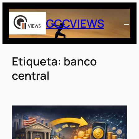
Saltar
al
GCCVIEWS
contenido
Etiqueta:
banco
central