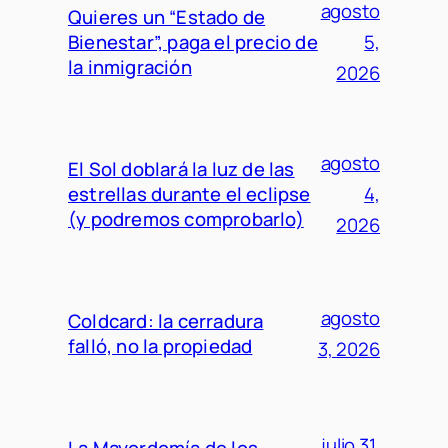
agosto
Quieres un “Estado de
Bienestar”, paga el precio de
5,
la inmigración
2026
agosto
El Sol doblará la luz de las
estrellas durante el eclipse
4,
(y podremos comprobarlo)
2026
agosto
Coldcard: la cerradura
falló, no la propiedad
3, 2026
julio 31,