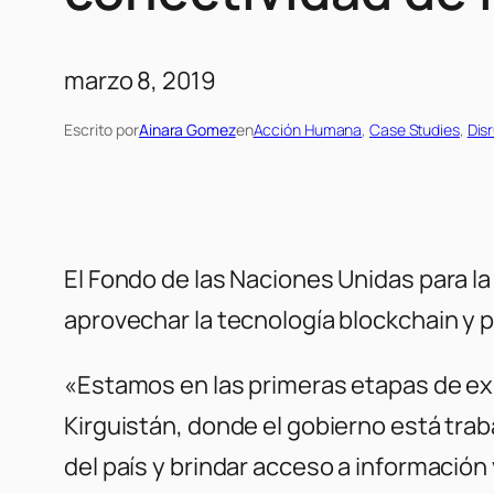
marzo 8, 2019
Escrito por
Ainara Gomez
en
Acción Humana
, 
Case Studies
, 
Dis
El Fondo de las Naciones Unidas para la
aprovechar la tecnología blockchain y p
«Estamos en las primeras etapas de exp
Kirguistán, donde el gobierno está trab
del país y brindar acceso a informaci