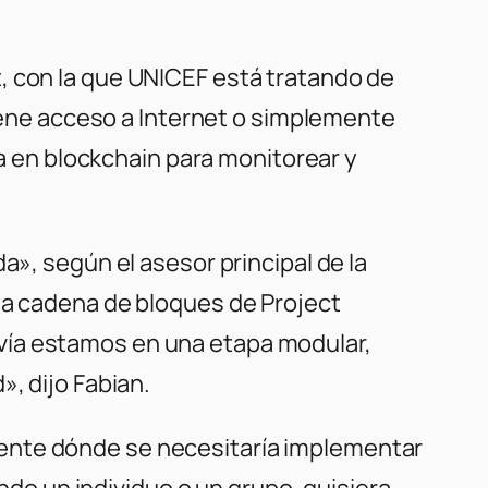
t
, con la que UNICEF está tratando de
tiene acceso a Internet o simplemente
da en blockchain para monitorear y
a», según el asesor principal de la
 la cadena de bloques de
Project
vía estamos en una etapa modular,
», dijo Fabian.
mente dónde se necesitaría implementar
ando un individuo o un grupo, quisiera