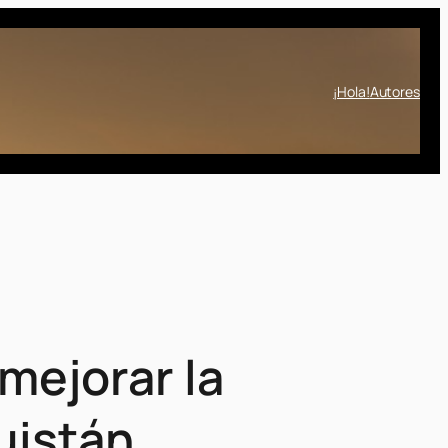
¡Hola!
Autores
mejorar la
uistán