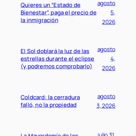
agosto
Quieres un “Estado de
Bienestar”, paga el precio de
5,
la inmigración
2026
agosto
El Sol doblará la luz de las
estrellas durante el eclipse
4,
(y podremos comprobarlo)
2026
agosto
Coldcard: la cerradura
falló, no la propiedad
3, 2026
julio 31,
La Mayordomía de los