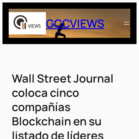
Saltar
al
GCCVIEWS
contenido
Wall Street Journal
coloca cinco
compañías
Blockchain en su
listado de líderes