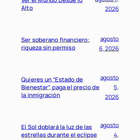
Ver el Mundo Desde lo
Alto
2026
agosto
Ser soberano financiero:
riqueza sin permiso
6, 2026
agosto
Quieres un “Estado de
Bienestar”, paga el precio de
5,
la inmigración
2026
agosto
El Sol doblará la luz de las
estrellas durante el eclipse
4,