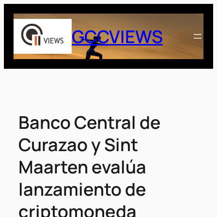
Saltar
al
GCCVIEWS
contenido
Banco Central de
Curazao y Sint
Maarten evalúa
lanzamiento de
criptomoneda