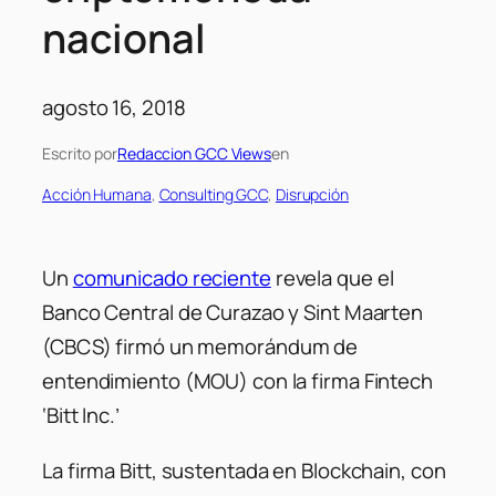
nacional
agosto 16, 2018
Escrito por
Redaccion GCC Views
en
Acción Humana
, 
Consulting GCC
, 
Disrupción
Un
comunicado reciente
revela que el
Banco Central de Curazao y Sint Maarten
(CBCS)
firmó un memorándum de
entendimiento (MOU) con la firma Fintech
‘
Bitt Inc.
’
La firma Bitt, sustentada en Blockchain, con