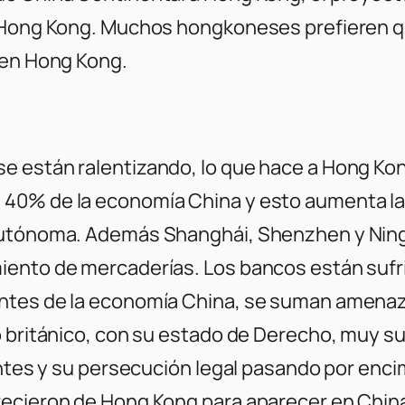
e Hong Kong. Muchos hongkoneses prefieren qu
 en Hong Kong.
se están ralentizando, lo que hace a Hong K
40% de la economía China y esto aumenta la 
 autónoma. Además Shanghái, Shenzhen y Nin
iento de mercaderías. Los bancos están sufr
ntes de la economía China, se suman amenaza
o británico, con su estado de Derecho, muy su
antes y su persecución legal pasando por enci
recieron de Hong Kong para aparecer en Chin