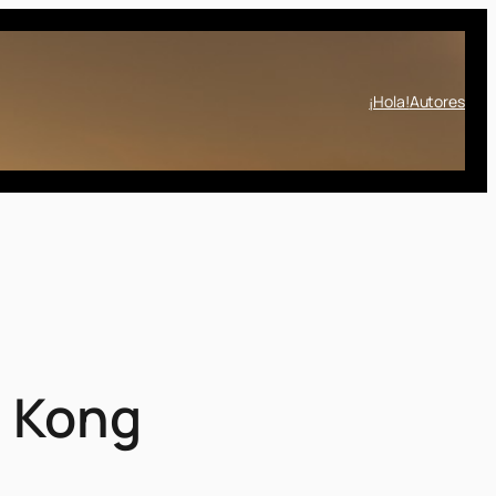
¡Hola!
Autores
g Kong