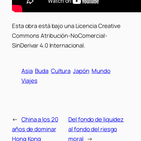
Esta obra está bajo una Licencia Creative
Commons Atribución-NoComercial-
SinDerivar 4.0 Internacional.
Asia
Buda
Cultura
Japón
Mundo
Viajes
←
China a los 20
Del fondo de liquidez
años de dominar
al fondo del riesgo
Hong Kong
moral
→