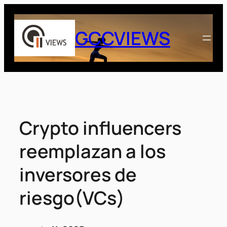
Saltar
al
GCCVIEWS
contenido
Crypto influencers
reemplazan a los
inversores de
riesgo(VCs)