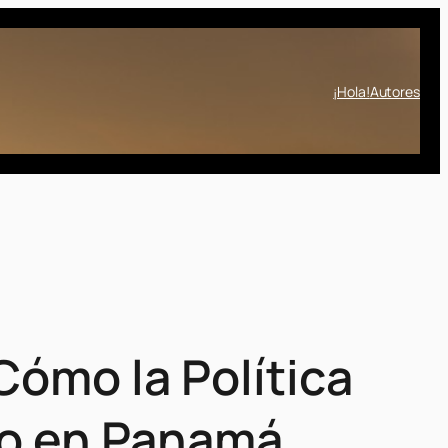
¡Hola!
Autores
 Cómo la Política
to en Panamá