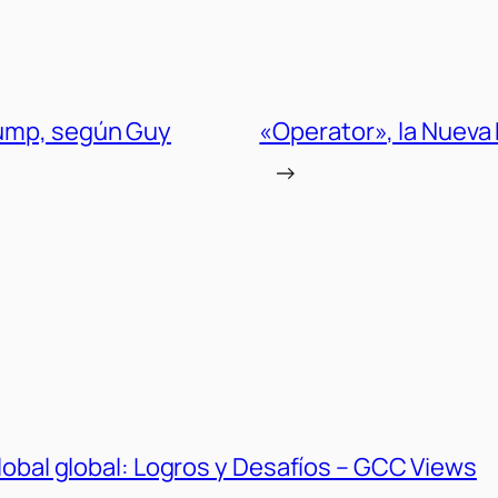
rump, según Guy
«Operator», la Nueva
→
lobal global: Logros y Desafíos – GCC Views