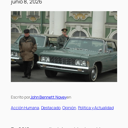
junio 8, 2026
Escrito por
John Bennett Novey
en
Acción Humana
, 
Destacado
, 
Opinión
, 
Politica y Actualidad