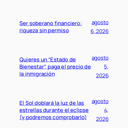
agosto
Ser soberano financiero:
riqueza sin permiso
6, 2026
agosto
Quieres un “Estado de
Bienestar”, paga el precio de
5,
la inmigración
2026
agosto
El Sol doblará la luz de las
estrellas durante el eclipse
4,
(y podremos comprobarlo)
2026