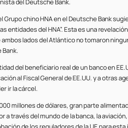
onista del Deutsche Bank.
del Grupo chino HNA en el Deutsche Bank sugier
 las entidades del HNA”. Esta es una revelaci
e ambos lados del Atlántico no tomaron ningu
e Bank.
dad del beneficiario real de un banco en EE.U
ación al Fiscal General de EE.UU. y a otras ag
 ir la cárcel.
00 millones de dólares, gran parte alimenta
r a través del mundo de la banca, la aviación, 
ación de los reguladores de la UE para esta i