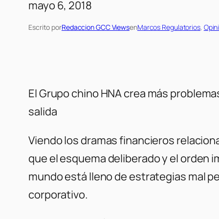
mayo 6, 2018
Escrito por
Redaccion GCC Views
en
Marcos Regulatorios
, 
Opin
El Grupo chino HNA crea más problemas
salida
Viendo los dramas financieros relacion
que el esquema deliberado y el orden i
mundo está lleno de estrategias mal pen
corporativo.