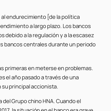
al endurecimiento [de la política
rendimiento a largo plazo. Los bancos
s debido a la regulación y a la escasez
os bancos centrales durante un periodo
 las primeras en meterse en problemas.
es el año pasado a través de una
su principal accionista.
a del Grupo chino HNA. Cuando el
7, la situación en el banco era grave,