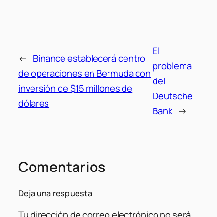
El
←
Binance establecerá centro
problema
de operaciones en Bermuda con
del
inversión de $15 millones de
Deutsche
dólares
Bank
→
Comentarios
Deja una respuesta
Tu dirección de correo electrónico no será