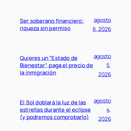
agosto
Ser soberano financiero:
riqueza sin permiso
6, 2026
agosto
Quieres un “Estado de
Bienestar”, paga el precio de
5,
la inmigración
2026
agosto
El Sol doblará la luz de las
estrellas durante el eclipse
4,
(y podremos comprobarlo)
2026