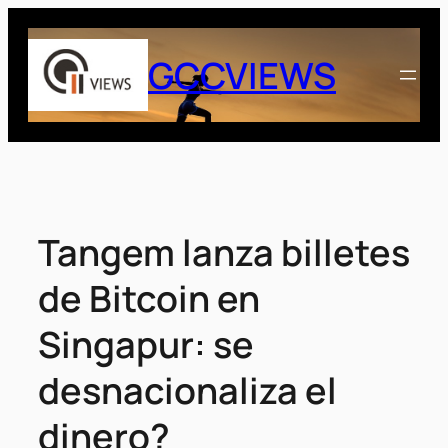
Saltar
al
GCCVIEWS
contenido
Tangem lanza billetes
de Bitcoin en
Singapur: se
desnacionaliza el
dinero?