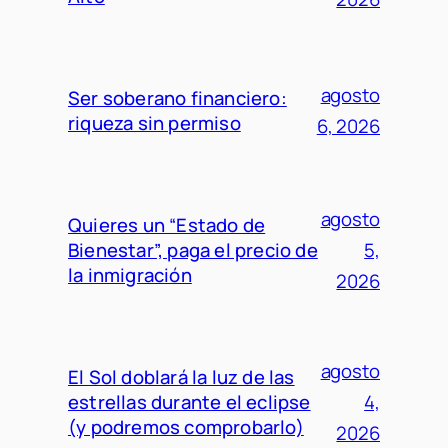
agosto
Ser soberano financiero:
riqueza sin permiso
6, 2026
agosto
Quieres un “Estado de
Bienestar”, paga el precio de
5,
la inmigración
2026
agosto
El Sol doblará la luz de las
estrellas durante el eclipse
4,
(y podremos comprobarlo)
2026