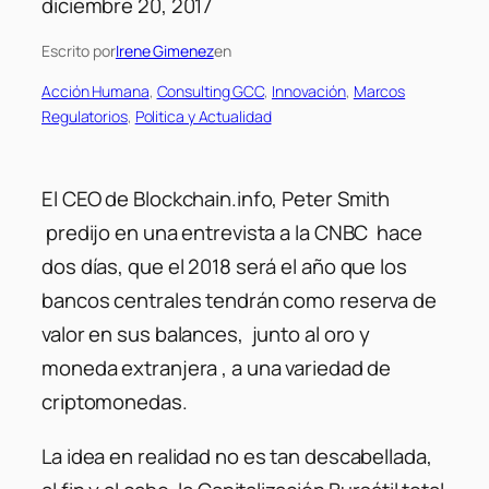
diciembre 20, 2017
Escrito por
Irene Gimenez
en
Acción Humana
, 
Consulting GCC
, 
Innovación
, 
Marcos
Regulatorios
, 
Politica y Actualidad
El CEO de Blockchain.info, Peter Smith
predijo en una entrevista a la CNBC hace
dos días, que el 2018 será el año que los
bancos centrales tendrán como reserva de
valor en sus balances, junto al oro y
moneda extranjera , a una variedad de
criptomonedas.
La idea en realidad no es tan descabellada,